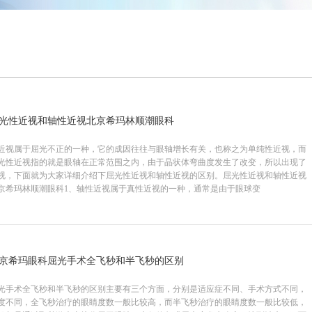
光性近视和轴性近视北京希玛林顺潮眼科
近视属于屈光不正的一种，它的成因往往与眼轴增长有关，也称之为单纯性近视，而
光性近视指的就是眼轴在正常范围之内，由于晶状体弯曲度发生了改变，所以出现了
肖林
主任医师 眼科教
视，下面就为大家详细介绍下屈光性近视和轴性近视的区别。屈光性近视和轴性近视
京希玛林顺潮眼科1、轴性近视属于真性近视的一种，通常是由于眼球变
儿童视觉发育性眼病诊治
京希玛眼科屈光手术全飞秒和半飞秒的区别
光手术全飞秒和半飞秒的区别主要有三个方面，分别是适应症不同、手术方式不同，
度不同，全飞秒治疗的眼睛度数一般比较高，而半飞秒治疗的眼睛度数一般比较低，