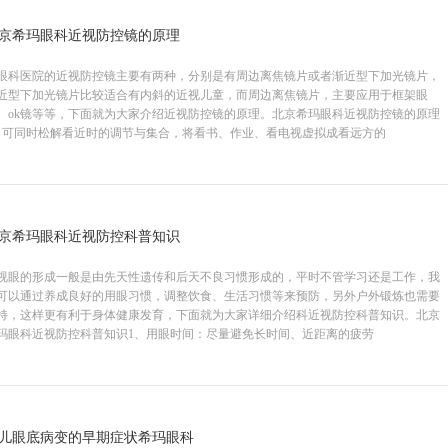
京希玛眼科近视防控镜的原理
眼科医院的近视防控镜主要有两种，分别是有周边离焦镜片或者渐近型下加光镜片，
近型下加光镜片比较适合有内斜的近视儿童，而周边离焦镜片，主要应用于框架眼
、ok镜等等，下面就为大家介绍近视防控镜的原理。北京希玛眼科近视防控镜的原理
、可同时松解看近时的调节与集合，将看书、作业、看电视虚拟成看远方的
京希玛眼科近视防控科普知识
视眼的形成一般是由先天性遗传和后天不良习惯形成的，平时不管学习还是工作，我
可以通过养成良好的用眼习惯，调整饮食、生活习惯等来预防，另外户外锻炼也需要
持，这样更有利于身体健康发育，下面就为大家详细介绍科近视防控科普知识。北京
玛眼科近视防控科普知识1、用眼时间：尽量避免长时间、近距离的疲劳
儿眼底病变的早期症状希玛眼科