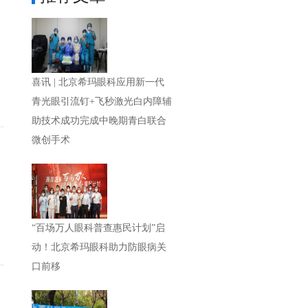
喜讯 | 北京希玛眼科应用新一代
青光眼引流钉+飞秒激光白内障辅
助技术成功完成中晚期青白联合
微创手术
“百场万人眼科普查惠民计划”启
动！北京希玛眼科助力防眼病关
口前移