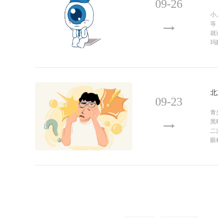
09-26
小
等
就
玛
北
09-23
青
黑
二
眼