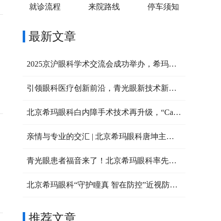
就诊流程
来院路线
停车须知
最新文章
2025京沪眼科学术交流会成功举办，希玛专家共探眼病治疗新策略
引领眼科医疗创新前沿，青光眼新技术新进展高峰论坛成功举办
北京希玛眼科白内障手术技术再升级，“Catalys白力士”飞秒激光白内障手术设备正式启用
​亲情与专业的交汇 | 北京希玛眼科唐坤主任实施的一次特别白内障手术
青光眼患者福音来了！北京希玛眼科率先推出微脉冲激光治疗
北京希玛眼科“守护瞳真 智在防控”近视防控科普游园会圆满落幕
推荐文章