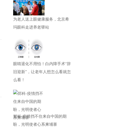
为老人送上眼健康服务，北京希
玛眼科走进养老驿站
眼睛退化不用怕！白内障手术“辞
旧迎新”，让老年人想怎么看就怎
么看！
郑科-疫情挡不住来自中国的期
盼，光明使者心系柬埔寨