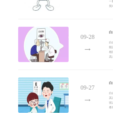
一
简
唐炘
医疗院长 主任医师
刘刚
擅长疑难青光眼的诊治
弱视、斜视、屈光不
球震颤的
白
09-28
白
能
相
高
白
09-27
白
其
状
希