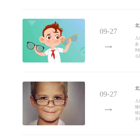
北
09-27
儿
血
到
么
北
09-27
儿
随
情
京