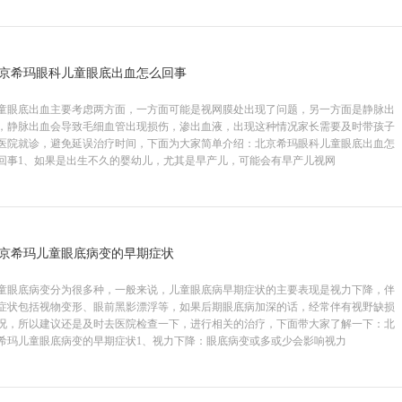
京希玛眼科儿童眼底出血怎么回事
童眼底出血主要考虑两方面，一方面可能是视网膜处出现了问题，另一方面是静脉出
，静脉出血会导致毛细血管出现损伤，渗出血液，出现这种情况家长需要及时带孩子
医院就诊，避免延误治疗时间，下面为大家简单介绍：北京希玛眼科儿童眼底出血怎
回事1、如果是出生不久的婴幼儿，尤其是早产儿，可能会有早产儿视网
京希玛儿童眼底病变的早期症状
童眼底病变分为很多种，一般来说，儿童眼底病早期症状的主要表现是视力下降，伴
症状包括视物变形、眼前黑影漂浮等，如果后期眼底病加深的话，经常伴有视野缺损
况，所以建议还是及时去医院检查一下，进行相关的治疗，下面带大家了解一下：北
希玛儿童眼底病变的早期症状1、视力下降：眼底病变或多或少会影响视力