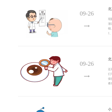
北
09-26
现
渐
镜
1
北
09-26
近
们
保
希
小