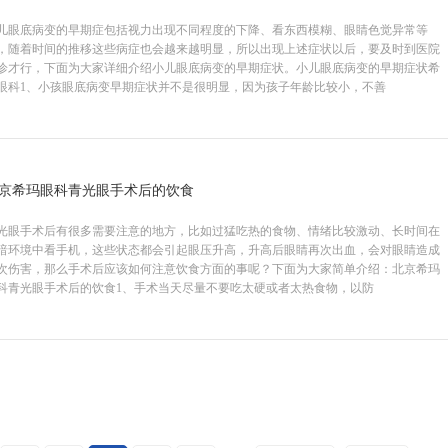
儿眼底病变的早期症包括视力出现不同程度的下降、看东西模糊、眼睛色觉异常等
，随着时间的推移这些病症也会越来越明显，所以出现上述症状以后，要及时到医院
诊才行，下面为大家详细介绍小儿眼底病变的早期症状。小儿眼底病变的早期症状希
眼科1、小孩眼底病变早期症状并不是很明显，因为孩子年龄比较小，不善
京希玛眼科青光眼手术后的饮食
光眼手术后有很多需要注意的地方，比如过猛吃热的食物、情绪比较激动、长时间在
暗环境中看手机，这些状态都会引起眼压升高，升高后眼睛再次出血，会对眼睛造成
次伤害，那么手术后应该如何注意饮食方面的事呢？下面为大家简单介绍：北京希玛
科青光眼手术后的饮食1、手术当天尽量不要吃太硬或者太热食物，以防