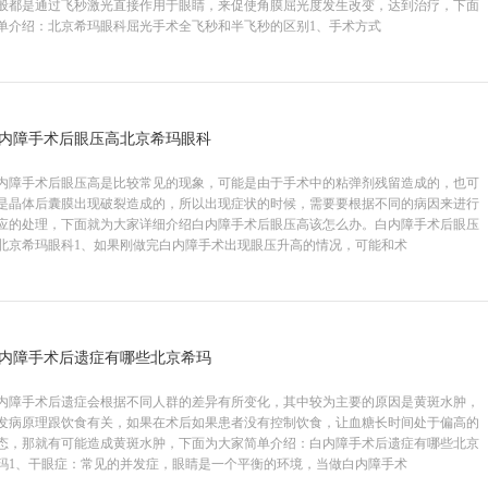
般都是通过飞秒激光直接作用于眼睛，来促使角膜屈光度发生改变，达到治疗，下面
单介绍：北京希玛眼科屈光手术全飞秒和半飞秒的区别1、手术方式
主治医师
正、近视、复视、眼
诊断和治疗
内障手术后眼压高北京希玛眼科
内障手术后眼压高是比较常见的现象，可能是由于手术中的粘弹剂残留造成的，也可
是晶体后囊膜出现破裂造成的，所以出现症状的时候，需要要根据不同的病因来进行
应的处理，下面就为大家详细介绍白内障手术后眼压高该怎么办。白内障手术后眼压
北京希玛眼科1、如果刚做完白内障手术出现眼压升高的情况，可能和术
内障手术后遗症有哪些北京希玛
内障手术后遗症会根据不同人群的差异有所变化，其中较为主要的原因是黄斑水肿，
发病原理跟饮食有关，如果在术后如果患者没有控制饮食，让血糖长时间处于偏高的
态，那就有可能造成黄斑水肿，下面为大家简单介绍：白内障手术后遗症有哪些北京
玛1、干眼症：常见的并发症，眼睛是一个平衡的环境，当做白内障手术