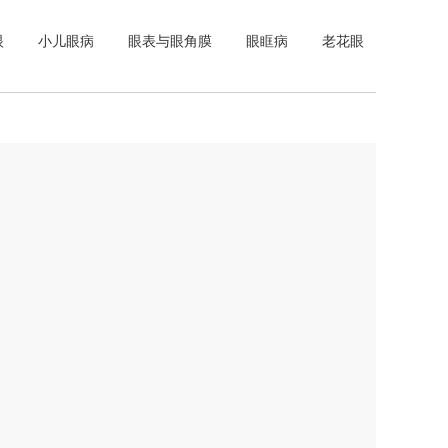
眼
小儿眼病
眼表与眼角膜
眼眶病
老花眼