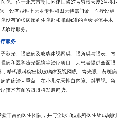
医院。位于北京市朝阳区建国路27号紫檀大厦2号楼1-
7平方米，设有眼科七大亚专科和四大特需门诊，医疗设施
院设有30张病床的住院部和4间标准的百级层流手术
站式诊疗服务。
诊疗服务
分子激光、眼底病及玻璃体视网膜、眼角膜与眼表、青
眼眶病和医学验光配镜等治疗项目，为患者提供全面眼
外，希玛眼科突出以玻璃体及视网膜、青光眼、黄斑病
眼病的诊治为重点，在小儿先天性白内障、斜弱视、急
治疗技术方面紧跟眼科发展趋势。
经验丰富的医生团队，并与全球18位眼科医生组成顾问