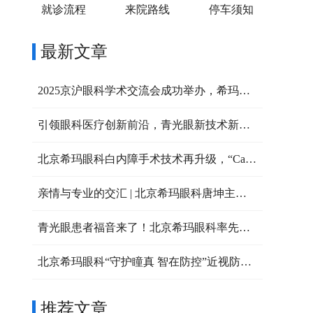
就诊流程
来院路线
停车须知
最新文章
2025京沪眼科学术交流会成功举办，希玛专家共探眼病治疗新策略
引领眼科医疗创新前沿，青光眼新技术新进展高峰论坛成功举办
北京希玛眼科白内障手术技术再升级，“Catalys白力士”飞秒激光白内障手术设备正式启用
​亲情与专业的交汇 | 北京希玛眼科唐坤主任实施的一次特别白内障手术
青光眼患者福音来了！北京希玛眼科率先推出微脉冲激光治疗
北京希玛眼科“守护瞳真 智在防控”近视防控科普游园会圆满落幕
推荐文章