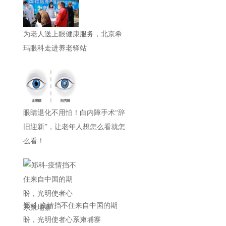
为老人送上眼健康服务，北京希
玛眼科走进养老驿站
眼睛退化不用怕！白内障手术“辞
旧迎新”，让老年人想怎么看就怎
么看！
郑科-疫情挡不住来自中国的期
盼，光明使者心系柬埔寨