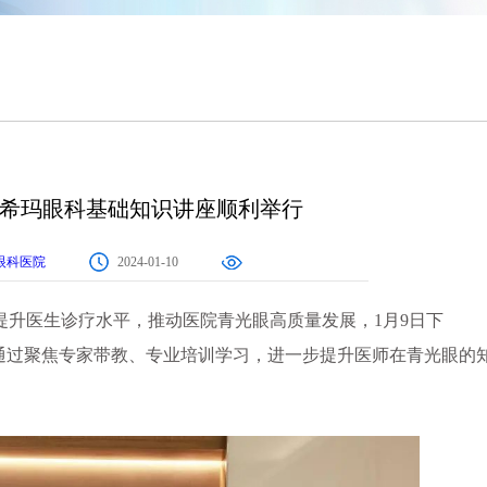
北京希玛眼科基础知识讲座顺利举行
院长 主任医师
眼科医院
2024-01-10
体视网膜等
医生诊疗水平，推动医院青光眼高质量发展，1月9日下
通过聚焦专家带教、专业培训学习，进一步提升医师在青光眼的