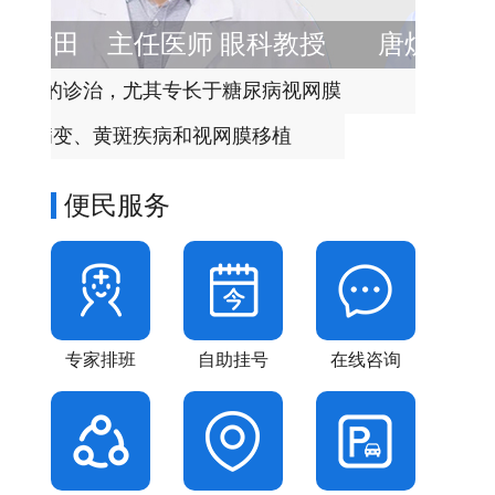
教授
唐炘
医疗院长 主任医师
视网膜
擅长疑难青光眼的诊治
弱视、
便民服务
专家排班
自助挂号
在线咨询